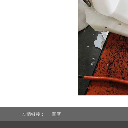
友情链接：
百度