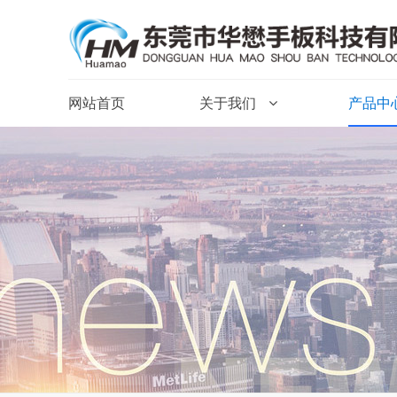
网站首页
关于我们
产品中