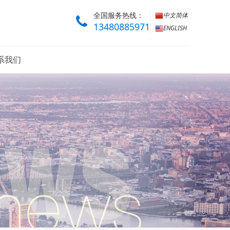
全国服务热线：
中文简体
13480885971
ENGLISH
系我们