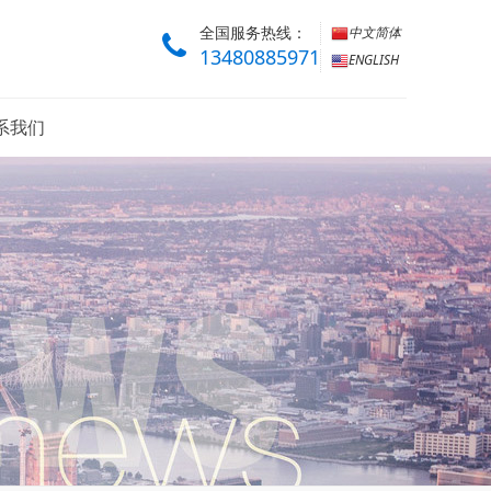
全国服务热线：
中文简体
13480885971
ENGLISH
系我们