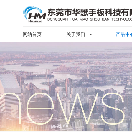
网站首页
关于我们
产品中