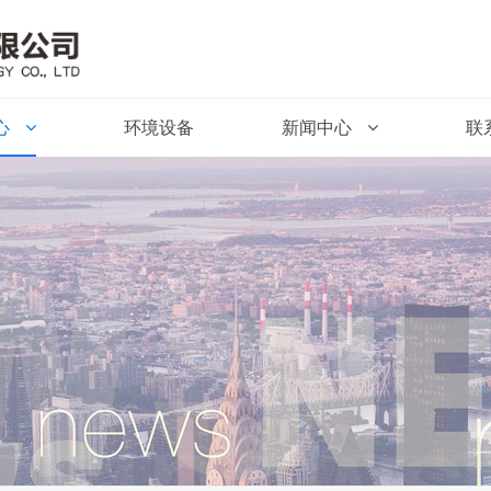
心
环境设备
新闻中心
联